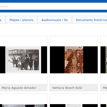
Buscar
s
Mapes i plànols
Audiovisuals i So
Documents històric
María Aguado Amador
Ventura Bosch Solà