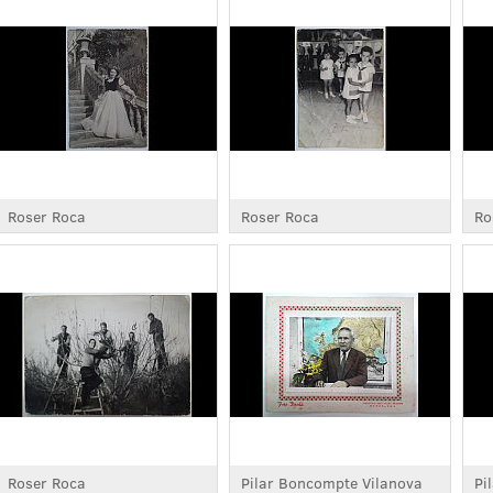
Roser Roca
Roser Roca
Ro
Roser Roca
Pilar Boncompte Vilanova
Pi