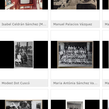
Isabel Celdrán Sánchez (Moya)
Manuel Palacios Vázquez
Modest Dot Cuscó
Maria Antònia Sánchez Vargas
Ma