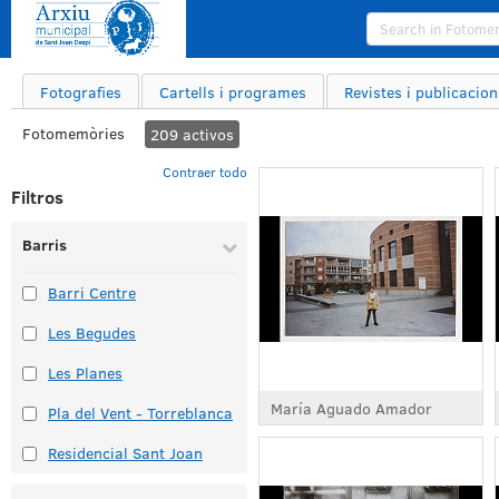
Fotografies
Cartells i programes
Revistes i publicacion
Fotomemòries
209
activos
Contraer todo
Filtros
Barris
Barri Centre
Les Begudes
Les Planes
María Aguado Amador
Pla del Vent - Torreblanca
Residencial Sant Joan