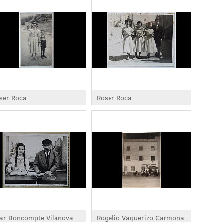
ser Roca
Roser Roca
lar Boncompte Vilanova
Rogelio Vaquerizo Carmona