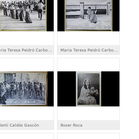
Maria Teresa Peidró Carbonell
Maria Teresa Peidró Carbonell
lentí Caldés Gascón
Roser Roca