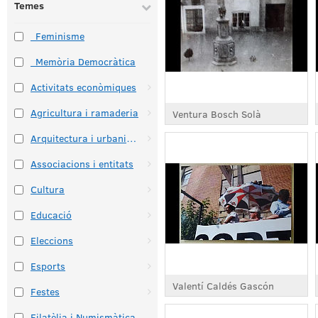
Temes
_Feminisme
_Memòria Democràtica
Activitats econòmiques
Agricultura i ramaderia
Ventura Bosch Solà
Arquitectura i urbanisme
Associacions i entitats
Cultura
Educació
Eleccions
Esports
Valentí Caldés Gascón
Festes
Filatèlia i Numismàtica