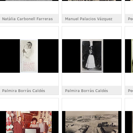
Natàlia Carbonell Farreras
Manuel Palacios Vázquez
Pe
Palmira Borràs Caldés
Palmira Borràs Caldés
Pe