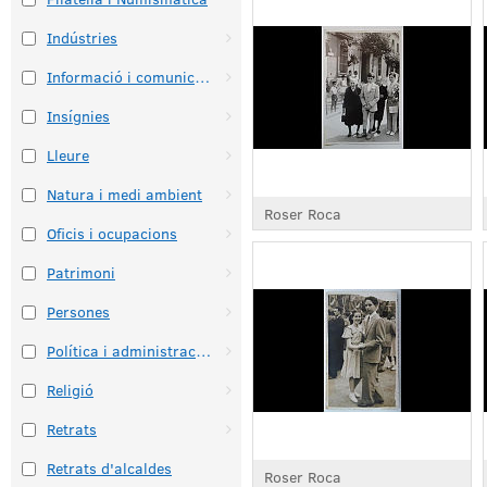
Indústries
Informació i comunicació
Insígnies
Lleure
Natura i medi ambient
Roser Roca
Oficis i ocupacions
Patrimoni
Persones
Política i administració pública
Religió
Retrats
Retrats d'alcaldes
Roser Roca