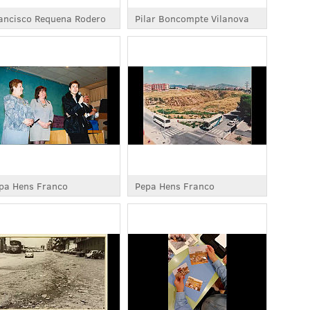
ancisco Requena Rodero
Pilar Boncompte Vilanova
pa Hens Franco
Pepa Hens Franco