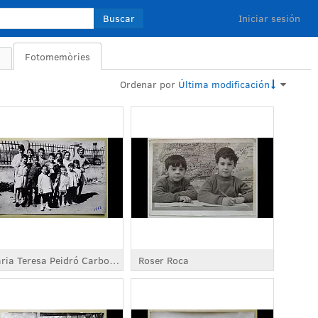
Buscar
Iniciar sesión
Fotomemòries
s
Ordenar por
Última modificación
Maria Teresa Peidró Carbonell
Roser Roca